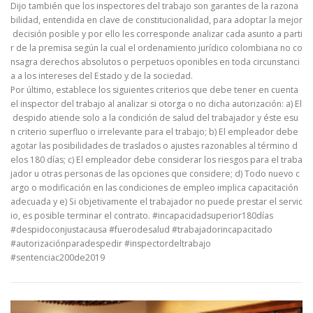
Dijo también que los inspectores del trabajo son garantes de la razona
bilidad, entendida en clave de constitucionalidad, para adoptar la mejor
decisión posible y por ello les corresponde analizar cada asunto a parti
r de la premisa según la cual el ordenamiento jurídico colombiana no co
nsagra derechos absolutos o perpetuos oponibles en toda circunstanci
a a los intereses del Estado y de la sociedad.
Por último, establece los siguientes criterios que debe tener en cuenta
el inspector del trabajo al analizar si otorga o no dicha autorización: a) El
despido atiende solo a la condición de salud del trabajador y éste esu
n criterio superfluo o irrelevante para el trabajo; b) El empleador debe
agotar las posibilidades de traslados o ajustes razonables al término d
elos 180 días; c) El empleador debe considerar los riesgos para el traba
jador u otras personas de las opciones que considere; d) Todo nuevo c
argo o modificación en las condiciones de empleo implica capacitación
adecuada y e) Si objetivamente el trabajador no puede prestar el servic
io, es posible terminar el contrato. #incapacidadsuperior180días
#despidoconjustacausa #fuerodesalud #trabajadorincapacitado
#autorizaciónparadespedir #inspectordeltrabajo
#sentenciac200de2019