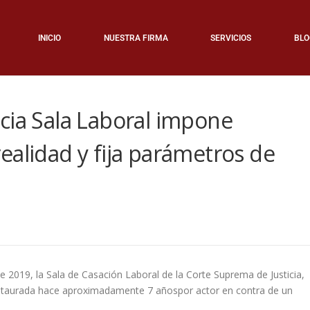
INICIO
NUESTRA FIRMA
SERVICIOS
BLO
cia Sala Laboral impone
ealidad y fija parámetros de
e 2019, la Sala de Casación Laboral de la Corte Suprema de Justicia,
instaurada hace aproximadamente 7 añospor actor en contra de un