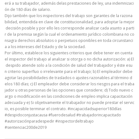
erá a su trabajador, además delas prestaciones de ley, una indemnizaci
ón de 180 días de salario.
Dijo también que los inspectores del trabajo son garantes de la razona
bilidad, entendida en clave de constitucionalidad, para adoptar la mejor
decisión posible y por ello les corresponde analizar cada asunto a parti
r de la premisa según la cual el ordenamiento jurídico colombiana no co
nsagra derechos absolutos o perpetuos oponibles en toda circunstanci
a a los intereses del Estado y de la sociedad.
Por último, establece los siguientes criterios que debe tener en cuenta
el inspector del trabajo al analizar si otorga o no dicha autorización: a) El
despido atiende solo a la condición de salud del trabajador y éste esu
n criterio superfluo o irrelevante para el trabajo; b) El empleador debe
agotar las posibilidades de traslados o ajustes razonables al término d
elos 180 días; c) El empleador debe considerar los riesgos para el traba
jador u otras personas de las opciones que considere; d) Todo nuevo c
argo o modificación en las condiciones de empleo implica capacitación
adecuada y e) Si objetivamente el trabajador no puede prestar el servic
io, es posible terminar el contrato. #incapacidadsuperior180días
#despidoconjustacausa #fuerodesalud #trabajadorincapacitado
#autorizaciónparadespedir #inspectordeltrabajo
#sentenciac200de2019