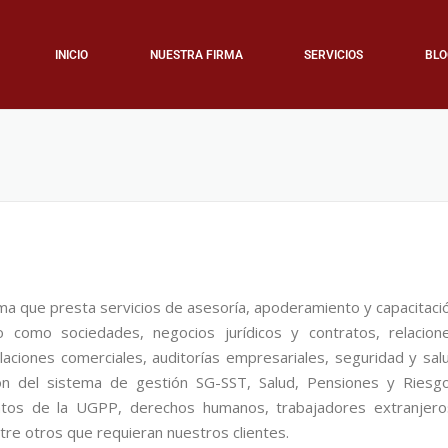
INICIO
NUESTRA FIRMA
SERVICIOS
BLO
a que presta servicios de asesoría, apoderamiento y capacitaci
 como sociedades, negocios jurídicos y contratos, relacion
elaciones comerciales,
auditorías empresariales, seguridad y sal
ón del sistema de gestión SG-SST, Salud, Pensiones y Riesg
entos de la UGPP, derechos humanos, trabajadores extranjero
tre otros que requieran nuestros clientes.