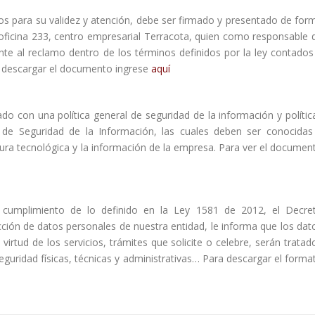
s para su validez y atención, debe ser firmado y presentado de for
, oficina 233, centro empresarial Terracota, quien como responsable 
nte al reclamo dentro de los términos definidos por la ley contados
ara descargar el documento ingrese
aquí
o con una política general de seguridad de la información y polític
 de Seguridad de la Información, las cuales deben ser conocidas
tura tecnológica y la información de la empresa. Para ver el documen
 cumplimiento de lo definido en la Ley 1581 de 2012, el Decre
cción de datos personales de nuestra entidad, le informa que los dat
irtud de los servicios, trámites que solicite o celebre, serán tratad
uridad físicas, técnicas y administrativas… Para descargar el forma