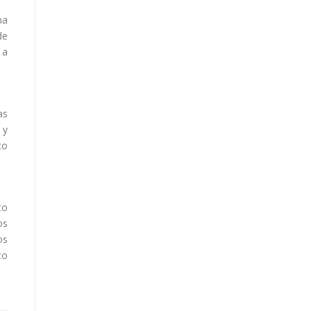
ma
de
 a
as
 y
to
to
os
os
to