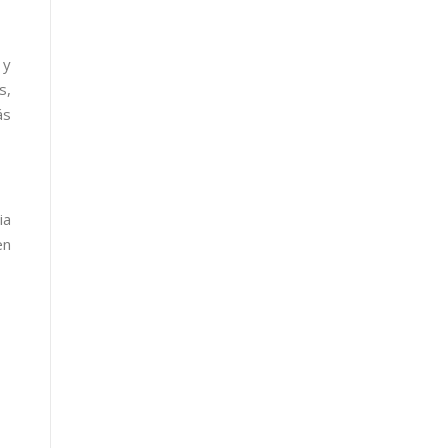
 y
s,
ás
ia
en