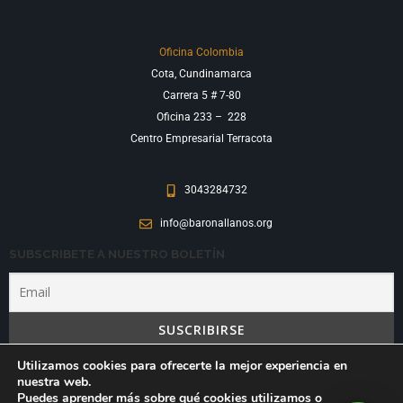
Oficina Colombia
Cota, Cundinamarca
Carrera 5 # 7-80
Oficina 233 –
228
Centro Empresarial Terracota
3043284732
info@baronallanos.org
SUBSCRIBETE A NUESTRO BOLETÍN
Si te suscribes, aceptas la
política de privacidad
Utilizamos cookies para ofrecerte la mejor experiencia en
nuestra web.
Copyright © 2026 Barona Llanos
Puedes aprender más sobre qué cookies utilizamos o